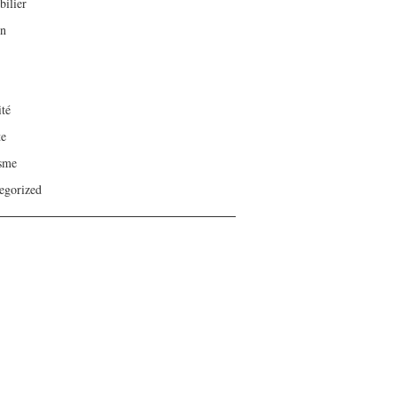
ilier
on
ité
te
sme
egorized