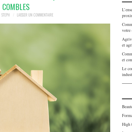
COMBLES
L’ens
STEPH
LAISSER UN COMMENTAIRE
proxi
Comme
votre 
Agriv
et agr
Commen
et con
Le cor
indust
Beaut
Forma
High 