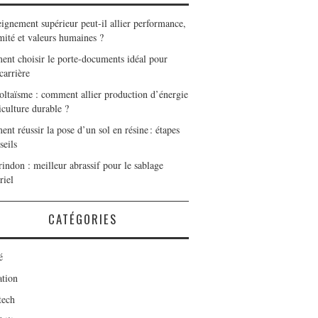
eignement supérieur peut-il allier performance,
mité et valeurs humaines ?
nt choisir le porte-documents idéal pour
carrière
oltaïsme : comment allier production d’énergie
iculture durable ?
t réussir la pose d’un sol en résine : étapes
seils
indon : meilleur abrassif pour le sablage
riel
CATÉGORIES
é
tion
tech