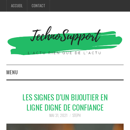
ACCUEIL
CONTACT
MENU
HIGH TECH
LES SIGNES D’UN BIJOUTIER EN
MODE
LIGNE DIGNE DE CONFIANCE
MAISON
MAI 31, 2021
STEPH