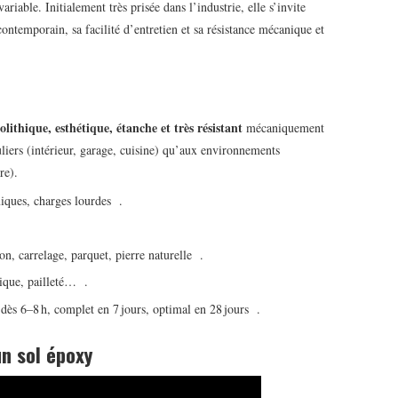
riable. Initialement très prisée dans l’industrie, elle s’invite
ontemporain, sa facilité d’entretien et sa résistance mécanique et
ithique, esthétique, étanche et très résistant
mécaniquement
liers (intérieur, garage, cuisine) qu’aux environnements
re).
iques, charges lourdes
.
on, carrelage, parquet, pierre naturelle
.
lique, pailleté…
.
 dès 6–8 h, complet en 7 jours, optimal en 28 jours
.
un sol époxy