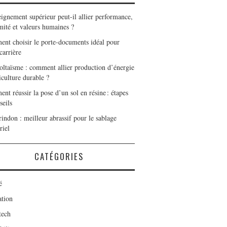
eignement supérieur peut-il allier performance,
mité et valeurs humaines ?
nt choisir le porte-documents idéal pour
carrière
oltaïsme : comment allier production d’énergie
iculture durable ?
t réussir la pose d’un sol en résine : étapes
seils
indon : meilleur abrassif pour le sablage
riel
CATÉGORIES
é
tion
tech