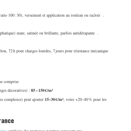
atio 100 : 30), versement et application au rouleau ou racloir
.
hatique) mate, satinée ou brillante, parfois antidérapante
.
éton, 72 h pour charges lourdes, 7 jours pour résistance mécanique
e comprise
85 – 150 €/m²
rges décoratives) :
15–30 €/m²
ies complexes) peut ajouter
, voire +20–40 % pour les
France
sine
, applique des pratiques pointues reposant sur :