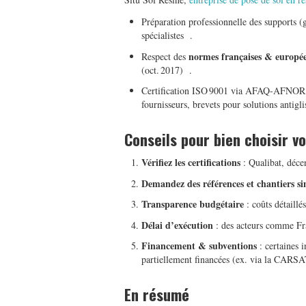
Préparation professionnelle des supports (
spécialistes
.
normes françaises & europé
Respect des
(oct. 2017)
.
Certification ISO 9001 via AFAQ-AFNOR, h
fournisseurs, brevets pour solutions antigli
Conseils pour bien choisir v
Vérifiez les certifications
: Qualibat, déce
Demandez des références et chantiers si
Transparence budgétaire
: coûts détaillé
Délai d’exécution
: des acteurs comme Fr
Financement & subventions
: certaines i
partiellement financées (ex. via la CARSA
En résumé