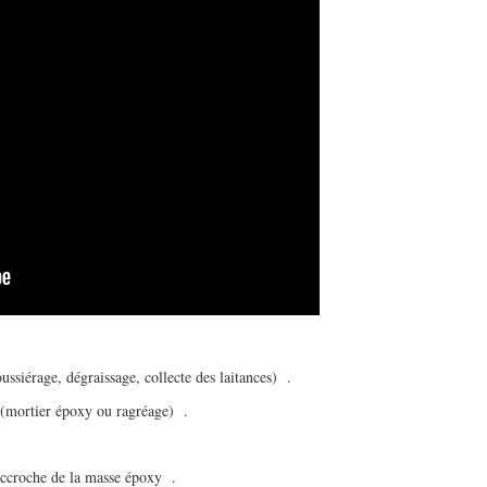
ussiérage, dégraissage, collecte des laitances)
.
s (mortier époxy ou ragréage)
.
’accroche de la masse époxy
.