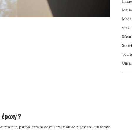
Immob
Mais
Mode
santé
Sécur
Socie
Touri
Uncat
 époxy ?
 durcisseur, parfois enrichi de minéraux ou de pigments, qui forme