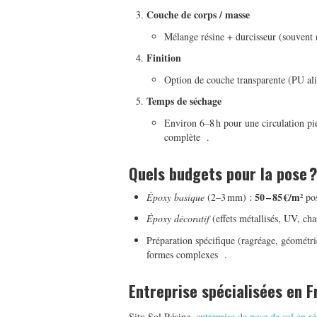
Couche de corps / masse
Mélange résine + durcisseur (souvent r
Finition
Option de couche transparente (PU alip
Temps de séchage
Environ 6–8 h pour une circulation pi
complète
.
Quels budgets pour la pose ?
50 – 85 €/m²
Époxy basique
(2–3 mm) :
pos
Époxy décoratif
(effets métallisés, UV, cha
Préparation spécifique (ragréage, géométr
formes complexes
.
Entreprise spécialisées en 
Situ Sol Résine,
entreprise de pose de sol en ré