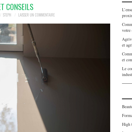
ET CONSEILS
L’ens
STEPH
LAISSER UN COMMENTAIRE
proxi
Comme
votre 
Agriv
et agr
Commen
et con
Le cor
indust
Beaut
Forma
High 