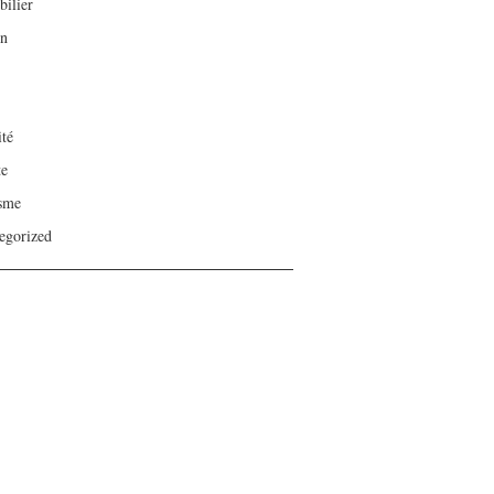
ilier
on
ité
te
sme
egorized