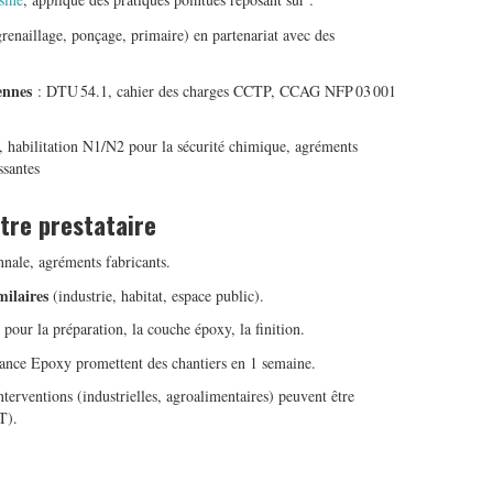
grenaillage, ponçage, primaire) en partenariat avec des
ennes
: DTU 54.1, cahier des charges CCTP, CCAG NFP 03 001
abilitation N1/N2 pour la sécurité chimique, agréments
ssantes
otre prestataire
nnale, agréments fabricants.
milaires
(industrie, habitat, espace public).
s pour la préparation, la couche époxy, la finition.
ance Epoxy promettent des chantiers en 1 semaine.
nterventions (industrielles, agroalimentaires) peuvent être
T).