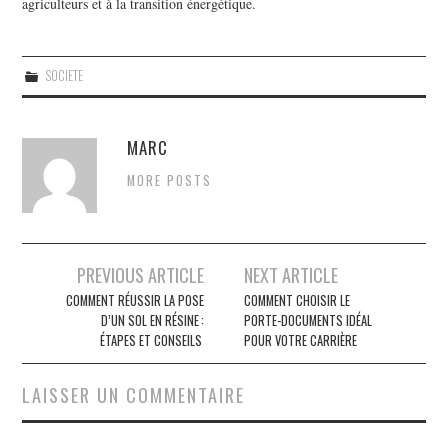
agriculteurs et à la transition énergétique.
SOCIETE
MARC
MORE POSTS
PREVIOUS ARTICLE
NEXT ARTICLE
Navigation des articles
COMMENT RÉUSSIR LA POSE
COMMENT CHOISIR LE
D’UN SOL EN RÉSINE :
PORTE-DOCUMENTS IDÉAL
ÉTAPES ET CONSEILS
POUR VOTRE CARRIÈRE
LAISSER UN COMMENTAIRE