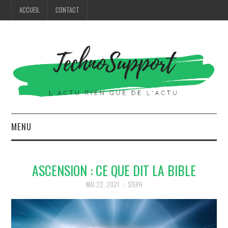
ACCUEIL
CONTACT
MENU
HIGH TECH
ASCENSION : CE QUE DIT LA BIBLE
MODE
MAI 22, 2021
STEPH
MAISON