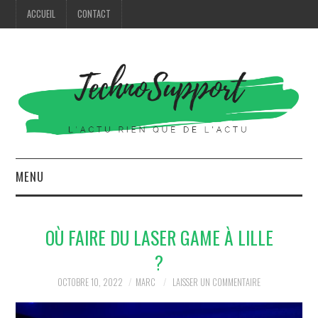
ACCUEIL
CONTACT
MENU
HIGH TECH
OÙ FAIRE DU LASER GAME À LILLE
MODE
?
MAISON
OCTOBRE 10, 2022
MARC
LAISSER UN COMMENTAIRE