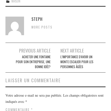
MAISON
STEPH
MORE POSTS
PREVIOUS ARTICLE
NEXT ARTICLE
Navigation des articles
ACHETER UNE FONTAINE
L’IMPORTANCE D’AVOIR UN
POUR SON ENTREPRISE, UNE
MONTE ESCALIER POUR LES
BONNE IDÉE?
PERSONNES ÂGÉES
LAISSER UN COMMENTAIRE
Votre adresse e-mail ne sera pas publiée.
Les champs obligatoires sont
indiqués avec
*
COMMENTAIRE
*