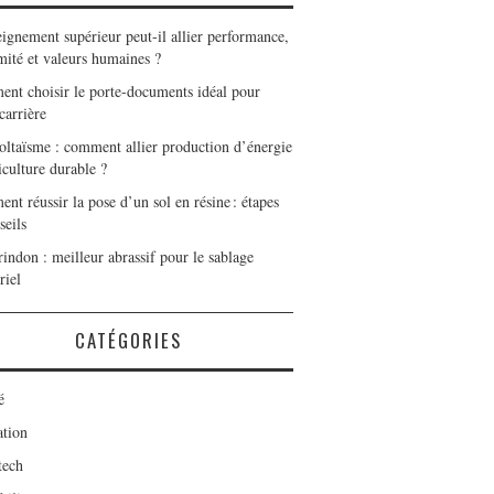
eignement supérieur peut-il allier performance,
mité et valeurs humaines ?
nt choisir le porte-documents idéal pour
carrière
oltaïsme : comment allier production d’énergie
iculture durable ?
t réussir la pose d’un sol en résine : étapes
seils
indon : meilleur abrassif pour le sablage
riel
CATÉGORIES
é
tion
tech