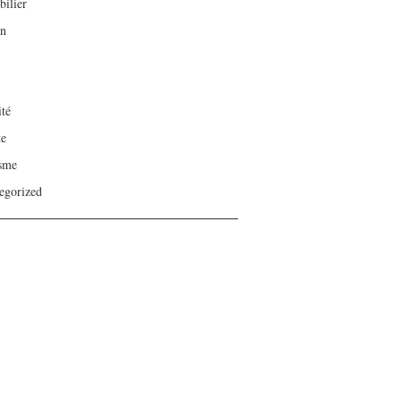
ilier
on
ité
te
sme
egorized