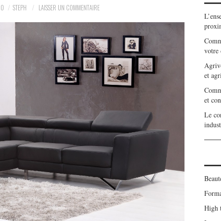
20
STEPH
LAISSER UN COMMENTAIRE
L’ens
proxi
Comme
votre 
Agriv
et agr
Commen
et con
Le cor
indust
Beaut
Forma
High 