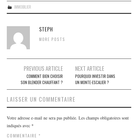
IMMOBILIER
STEPH
MORE POSTS
PREVIOUS ARTICLE
NEXT ARTICLE
Navigation des articles
COMMENT BIEN CHOISIR
POURQUOI INVESTIR DANS
SON BLENDER CHAUFFANT ?
UN MONTE-ESCALIER ?
LAISSER UN COMMENTAIRE
Votre adresse e-mail ne sera pas publiée.
Les champs obligatoires sont
indiqués avec
*
COMMENTAIRE
*