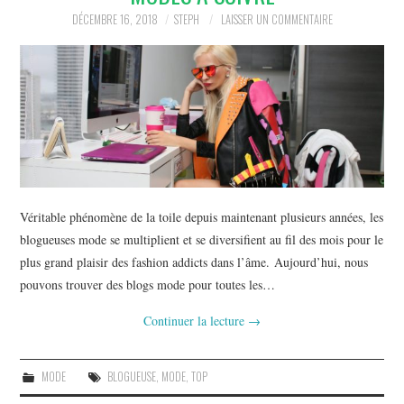
BEAUTÉ
DÉCEMBRE 16, 2018
STEPH
LAISSER UN COMMENTAIRE
IMMOBILIER
SOCIETE
FORMATION
SANTÉ
Véritable phénomène de la toile depuis maintenant plusieurs années, les
CONTACT
blogueuses mode se multiplient et se diversifient au fil des mois pour le
plus grand plaisir des fashion addicts dans l’âme. Aujourd’hui, nous
pouvons trouver des blogs mode pour toutes les…
Continuer la lecture
→
MODE
BLOGUEUSE
,
MODE
,
TOP