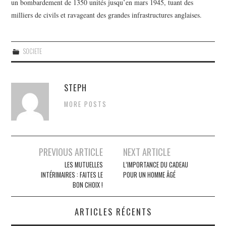
un bombardement de 1350 unités jusqu’en mars 1945, tuant des
milliers de civils et ravageant des grandes infrastructures anglaises.
SOCIETE
STEPH
MORE POSTS
PREVIOUS ARTICLE
NEXT ARTICLE
Navigation des articles
LES MUTUELLES
L’IMPORTANCE DU CADEAU
INTÉRIMAIRES : FAITES LE
POUR UN HOMME ÂGÉ
BON CHOIX !
ARTICLES RÉCENTS