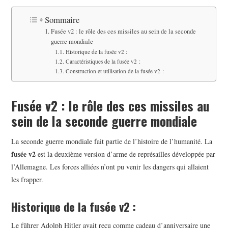
BEAUTÉ
Sommaire
IMMOBILIER
Fusée v2 : le rôle des ces missiles au sein de la seconde
guerre mondiale
SOCIETE
Historique de la fusée v2 :
Caractéristiques de la fusée v2 :
Construction et utilisation de la fusée v2 :
FORMATION
Fusée v2 : le rôle des ces missiles au
SANTÉ
sein de la seconde guerre mondiale
CONTACT
La seconde guerre mondiale fait partie de l’histoire de l’humanité. La
fusée v2
est la deuxième version d’arme de représailles développée par
l’Allemagne. Les forces alliées n’ont pu venir les dangers qui allaient
les frapper.
Historique de la fusée v2 :
Le führer Adolph Hitler avait reçu comme cadeau d’anniversaire une