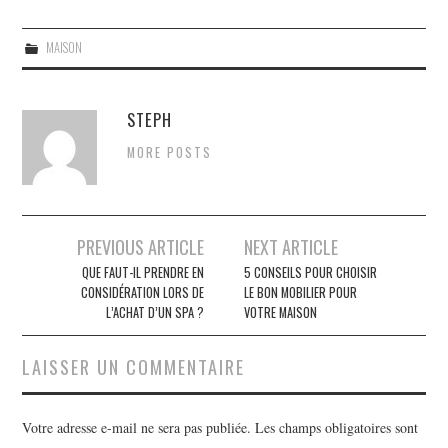
MAISON
STEPH
MORE POSTS
PREVIOUS ARTICLE
NEXT ARTICLE
Navigation des articles
QUE FAUT-IL PRENDRE EN
5 CONSEILS POUR CHOISIR
CONSIDÉRATION LORS DE
LE BON MOBILIER POUR
L’ACHAT D’UN SPA ?
VOTRE MAISON
LAISSER UN COMMENTAIRE
Votre adresse e-mail ne sera pas publiée.
Les champs obligatoires sont