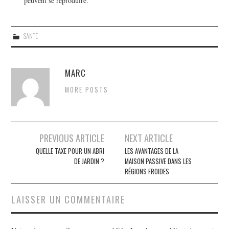
peuvent se reproduire.
SANTÉ
MARC
MORE POSTS
PREVIOUS ARTICLE
NEXT ARTICLE
Navigation des articles
QUELLE TAXE POUR UN ABRI
LES AVANTAGES DE LA
DE JARDIN ?
MAISON PASSIVE DANS LES
RÉGIONS FROIDES
LAISSER UN COMMENTAIRE